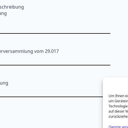
eschreibung
ung
ederversammlung vom 29.017
lung
Um Ihnen ei
um Gerätein
Technologie
auf dieser W
zurückziehe
Dienste ver